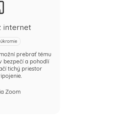
 internet
Súkromie
umožní prebrať tému
v bezpečí a pohodlí
čí tichý priestor
ipojenie.
cia Zoom