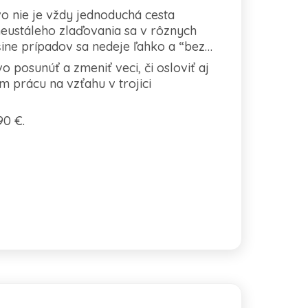
vo nie je vždy jednoduchá cesta
neustáleho zlaďovania sa v rôznych
ine prípadov sa nedeje ľahko a “bez
 posunúť a zmeniť veci, či osloviť aj
m prácu na vzťahu v trojici
90 €.