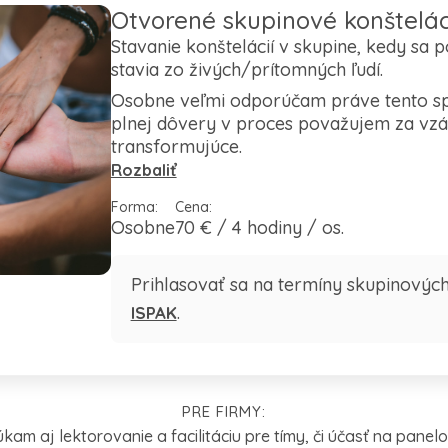
Otvorené skupinové konštelác
Stavanie konštelácií v skupine, kedy sa
stavia zo živých/prítomných ľudí.
Osobne veľmi odporúčam práve tento spô
plnej dôvery v proces považujem za vzácn
transformujúce.
Rozbaliť
Forma:
Cena:
Osobne
70 € / 4 hodiny / os.
Prihlasovať sa na termíny skupinovýc
.
ISPAK
PRE FIRMY:
kam aj lektorovanie a facilitáciu pre tímy, či účasť na panel