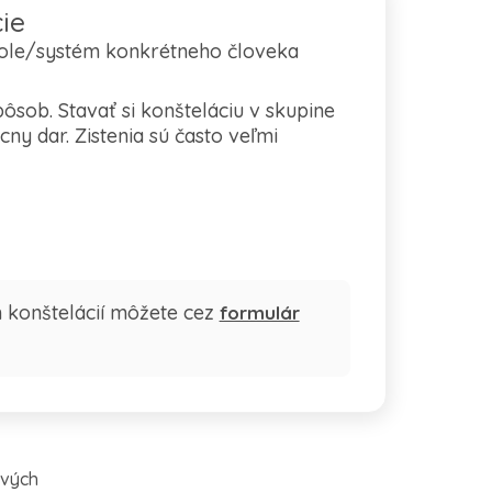
ie
 pole/systém konkrétneho človeka
sob. Stavať si konšteláciu v skupine
y dar. Zistenia sú často veľmi
h konštelácií môžete cez
formulár
ových