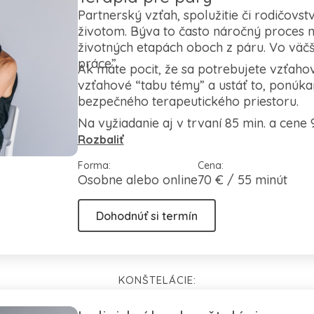
Partnerský vzťah, spolužitie či rodičovst
životom. Býva to často náročný proces 
životných etapách oboch z páru. Vo väčš
práce”.
Ak máte pocit, že sa potrebujete vzťahovo
vzťahové “tabu témy” a ustáť to, ponúka
bezpečného terapeutického priestoru.
Na vyžiadanie aj v trvaní 85 min. a cene 
Rozbaliť
Forma:
Cena:
Osobne alebo online
70 € / 55 minút
Dohodnúť si termín
KONŠTELÁCIE: