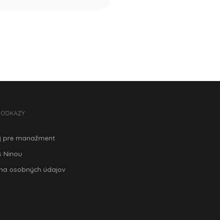
E ODKAZY
j pre manažment
s Ninou
na osobných údajov