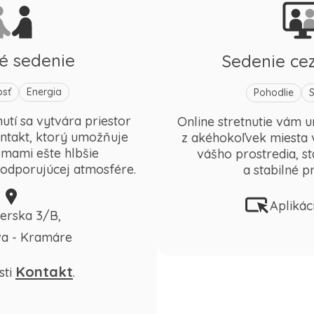
é sedenie
Sedenie cez
osť
Energia
Pohodlie
utí sa vytvára priestor
Online stretnutie vám 
ntakt, ktorý umožňuje
z akéhokoľvek miesta 
émami ešte hlbšie
vášho prostredia, sta
 podporujúcej atmosfére.
a stabilné pr
Apliká
erska 3/B,
va - Kramáre
Kontakt
sti
.