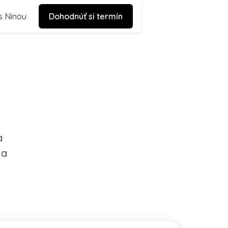
s Ninou
Dohodnúť si termín
a
 a