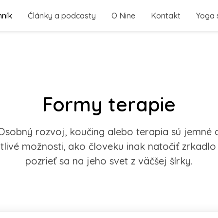
nník
Články a podcasty
O Nine
Kontakt
Yoga 
Formy terapie
Osobný rozvoj, koučing alebo terapia sú jemné 
itlivé možnosti, ako človeku inak natočiť zrkadlo
pozrieť sa na jeho svet z väčšej šírky.