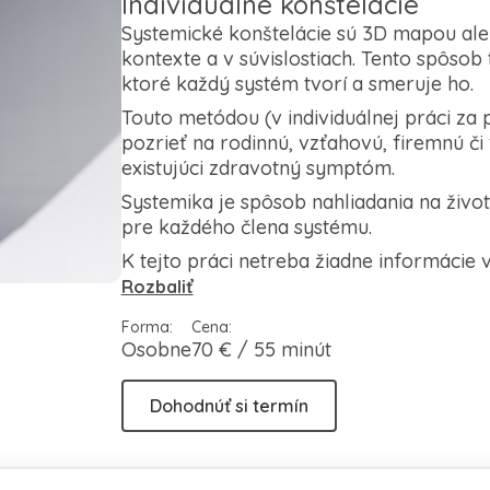
Individuálne konštelácie
Systemické konštelácie sú 3D mapou alebo
kontexte a v súvislostiach. Tento spôsob 
ktoré každý systém tvorí a smeruje ho.
Touto metódou (v individuálnej práci za 
pozrieť na rodinnú, vzťahovú, firemnú či 
existujúci zdravotný symptóm.
Systemika je spôsob nahliadania na život
pre každého člena systému.
K tejto práci netreba žiadne informácie 
Rozbaliť
Forma:
Cena:
Osobne
70 € / 55 minút
Dohodnúť si termín