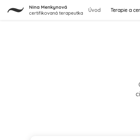
Nina Menkynová
Úvod
Terapie a ce
certifikovaná terapeutka
c