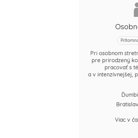
Osobn
Prítomn
Pri osobnom stretn
pre prirodzený ko
pracovať s t
a v intenzívnejšej,
Ďumbi
Bratisla
Viac v ča