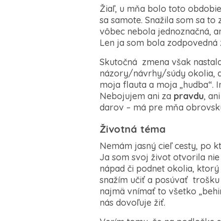
Žiaľ, u mňa bolo toto obdobi
sa samote. Snažila som sa to
vôbec nebola jednoznačná, an
Len ja som bola zodpovedná z
Skutočná zmena však nastala 
názory/návrhy/súdy okolia, a
moja flauta a moja „hudba“. I
Nebojujem ani za
pravdu
, an
darov – má pre mňa obrovsk
Životná téma
Nemám jasný cieľ cesty, po k
Ja som svoj život otvorila ni
nápad či podnet okolia, ktorý 
snažím učiť a posúvať trošk
najmä vnímať to všetko „behi
nás dovoľuje žiť.