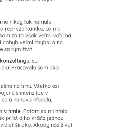
orne nikdy tak nemala
 a reprezentantka, čo ma
s som za to však veľmi vďačná.
i pohyb veľmi chýbal a na
 sa tým živiť.
konzultingu
, so
iálu. Pracovala som ako
ešná na trhu. Všetko asi
ojené s intenzitou v
 celá nanovo hľadala.
m v hmle
. Potom sa mi hmla
k príliš dlho kráča jednou
vidieť široko. Akoby nás život