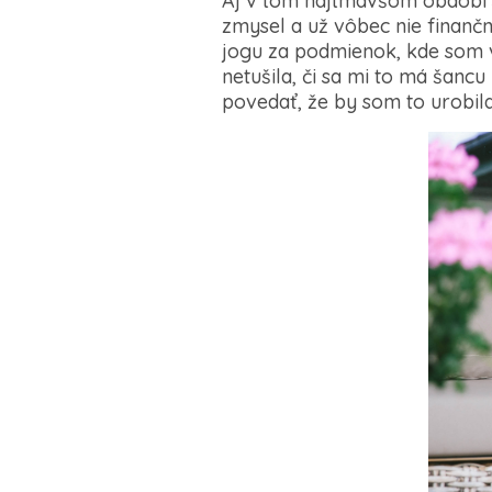
Aj v tom najtmavšom období
zmysel a už vôbec nie finančn
jogu za podmienok, kde som vi
netušila, či sa mi to má šanc
povedať, že by som to urobil