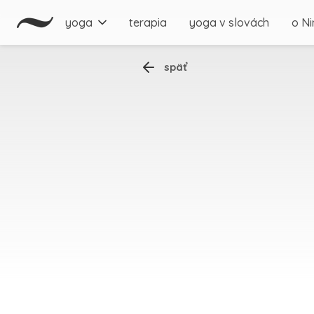
yoga
terapia
yoga v slovách
o Ni
späť