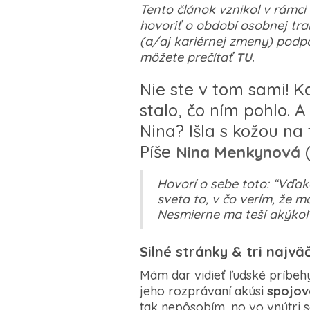
Tento článok vznikol v rámci 
hovoriť o období osobnej tra
(a/aj kariérnej zmeny) podpor
môžete prečítať
.
TU
Nie ste v tom sami! 
stalo, čo ním pohlo. 
Nina? Išla s kožou na 
Píše
(
Nina Menkynová
Hovorí o sebe toto: “Vďa
sveta to, v čo verím, že m
Nesmierne ma teší akýkoľv
Silné stránky & tri najvä
Mám dar vidieť ľudské príbeh
jeho rozprávaní akúsi
spojova
tak nepôsobím, no vo vnútri 