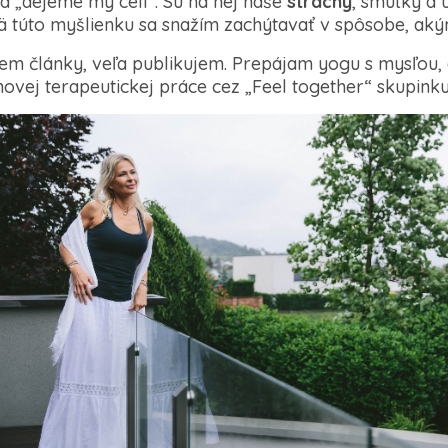
a „dejeme my celí“. Sú na nej naše
strachy
, smútky a ú
ä túto myšlienku sa snažím zachýtavať v spôsobe, a
em články, veľa publikujem. Prepájam yogu s mysľou,
ovej terapeutickej práce cez „Feel together“ skupinku