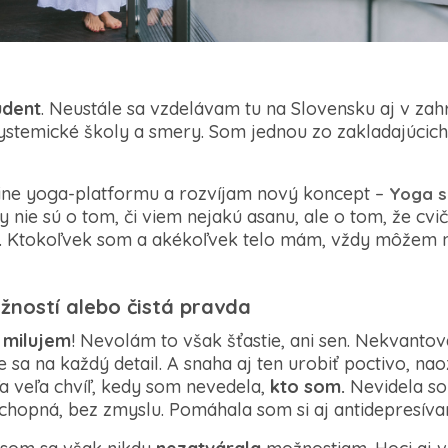
udent
. Neustále sa vzdelávam tu na Slovensku aj v za
ystemické školy a smery. Som jednou zo zakladajúcich 
ine yoga-platformu a rozvíjam nový koncept –
Yoga s
ie sú o tom, či viem nejakú asanu, ale o tom, že cvič
ná. Ktokoľvek som a akékoľvek telo mám, vždy môžem 
ností alebo čistá pravda
a
milujem
! Nevolám to však šťastie, ani sen. Nekvanto
 sa na každý detail. A snaha aj ten urobiť poctivo, na
a veľa chvíľ, kedy som nevedela,
kto som.
Nevidela s
eschopná, bez zmyslu. Pomáhala som si aj antidepresívam