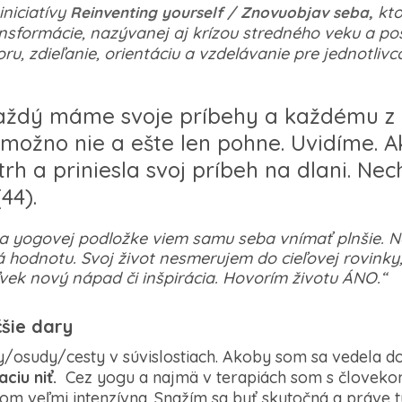
iniciatívy
kto
Reinventing yourself / Znovuobjav seba,
nsformácie, nazývanej aj krízou stredného veku a po
u, zdieľanie, orientáciu a vzdelávanie pre jednotlivcov
Každý máme svoje príbehy a každému z n
A možno nie a ešte len pohne. Uvidíme.
trh a priniesla svoj príbeh na dlani. Nec
44).
ka yogovej podložke viem samu seba vnímať plnšie. 
á hodnotu. Svoj život nesmerujem do cieľovej rovinky,
ek nový nápad či inšpirácia. Hovorím životu ÁNO.“
čšie dary
y/osudy/cesty v súvislostiach. Akoby som sa vedela 
ciu niť.
Cez yogu a najmä v terapiách som s človeko
som veľmi intenzívna. Snažím sa byť skutočná a práve