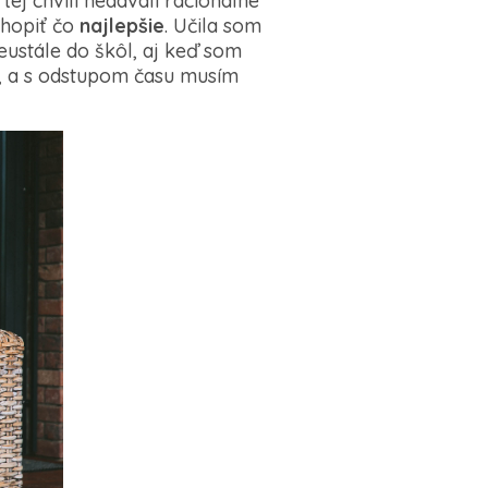
tej chvíli nedávali racionálne
chopiť čo
najlepšie
. Učila som
eustále do škôl, aj keď som
la, a s odstupom času musím