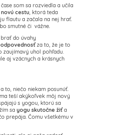
čase som sa rozviedla a učila
a
novú cestu
, ktorá teda
flautu a začala na nej hrať.
ebo smutné či vážne.
 brať do úvahy
zodpovednosť
za to, že je to
ko zaujímavý uhol pohľadu.
 ale aj vzácnych a krásnych
a to, niečo niekam posunúť.
ma teší akýkoľvek môj nový
 spájajú s yogou, ktorú sa
ažím sa
yogu skutočne žiť
a
, čo prepája. Čomu všetkému v