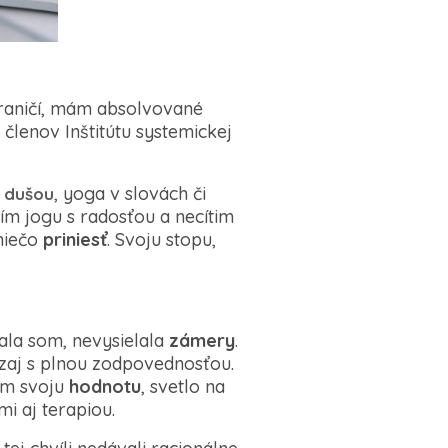
hraničí, mám absolvované
členov Inštitútu systemickej
, yoga v slovách či
 dušou
ím jogu s radosťou a necítim
niečo
priniesť
. Svoju stopu,
vala som, nevysielala
zámery
.
ozaj s plnou zodpovednosťou.
om svoju
hodnotu
, svetlo na
i aj terapiou.