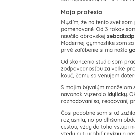
Moja profesia
Myslím, že na tento svet som 
pomenované. Od 3 rokov som 
naučilo obrovskej
sebadiscip
Modernej gymnastike som sa a
prvé zaľúbenie si ma našla
y
Od skončenia štúdia som prac
zodpovednosťou za veľké pro
kouč, čomu sa venujem doter
S mojim bývalým manželom sme
navonok vyzeralo
idylicky
. O
rozhodovaní sa, reagovaní, p
Čosi podobné som si už zažil
rozjasnila, no po dlhšom obdo
cestou, vždy do toho vstúpi n
vtedy núti urobiť
revíziu
a ná