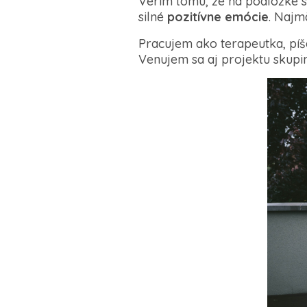
Verím tomu, že na podložke s
silné
pozitívne emócie
. Najm
Pracujem ako terapeutka, píš
Venujem sa aj projektu skupin