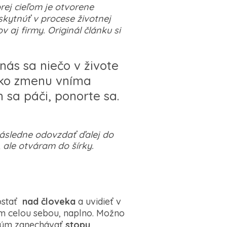
rej cieľom je otvorene
skytnúť v procese životnej
 aj firmy. Originál článku si
ás sa niečo v živote
 Ako zmenu vníma
h sa páči, ponorte sa.
Následne odovzdať ďalej do
 ale otváram do šírky.
dostať
nad človeka
a uvidieť v
m celou sebou, naplno. Možno
 tým zanechávať
stopu
.