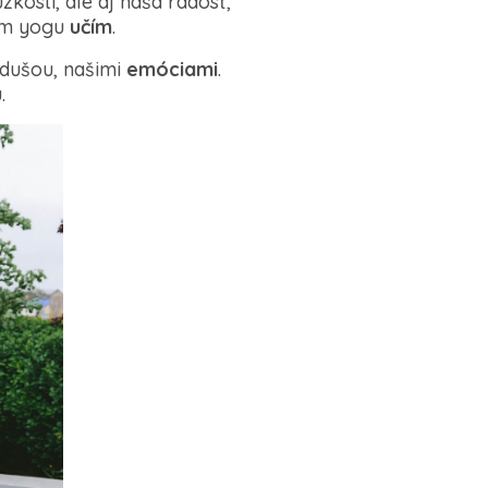
zkosti, ale aj naša radosť,
kým yogu
učím
.
 dušou, našimi
emóciami
.
.