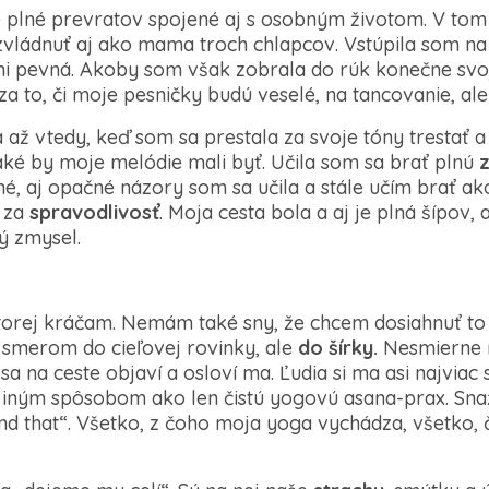
e plné prevratov spojené aj s osobným životom. V tom 
 zvládnuť aj ako mama troch chlapcov. Vstúpila som n
i pevná. Akoby som však zobrala do rúk konečne svoju 
a to, či moje pesničky budú veselé, na tancovanie, al
až vtedy, keď som sa prestala za svoje tóny trestať a
ké by moje melódie mali byť. Učila som sa brať plnú
né, aj opačné názory som sa učila a stále učím brať a
i za
spravodlivosť
. Moja cesta bola a aj je plná šípov,
ý zmysel.
torej kráčam. Nemám také sny, že chcem dosiahnuť to 
e smerom do cieľovej rovinky, ale
do šírky.
Nesmierne 
sa na ceste objaví a osloví ma. Ľudia si ma asi najviac
u iným spôsobom ako len čistú yogovú asana-prax. Sn
nd that“. Všetko, z čoho moja yoga vychádza, všetko