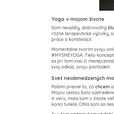
Yoga v mojom živote
Som neustály, dobrovoľný
št
rôzne terapeutické výcviky, s
práce a konštelácií.
Momentálne tvorím svoju onl
#MYSMEYOGA. Tieto koncepty n
sa pri tom viac či menejcen
svoj odkaz, svoju pochodeň.
Svet neobmedzených mož
Robím presne to, čo
chcem
Mojou cestou bolo sústredenie
A veru, mala som v živote veľ
konci tunela. Cítila som sa n