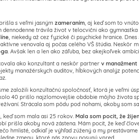
prišla s veľmi jasným
zameraním
, aj keď som to vnút
dennodenne trávila život v telocvični ako gymnastka
líne
, niekedy až cez fyzické či psychické hranice. Dne
ktívne venovala aj počas celého VŠ štúdia. Neskôr m
oga
. Avšak len a len ako záľuba, bez akejkoľvek ambície
ovala ako konzultant a neskôr partner
v manažment 
jekty manažérskych auditov, hĺbkových analýz potenc
az.
 založili konzultačnú spoločnosť, ktorá je veľmi úsp
kolo 40 prišlo najzlomovejšie obdobie môjho života sp
režívaní. Strácala som pôdu pod nohami, akoby som sa
a, keď som mala asi 25 rokov.
Mala som pocit, že žije
bí prišla akoby nová zástena. Mám pocit, že keď člove
iečo hmlisté, odkiaľ je výhľad zúžený a my prestávame 
sledne zmeny, ktoré nás znovu posunú vpred.