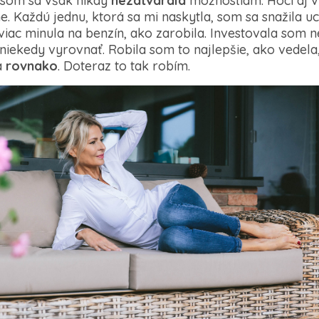
 som sa však nikdy
nezatvárala
možnostiam. Hoci aj v 
e. Každú jednu, ktorá sa mi naskytla, som sa snažila u
ac minula na benzín, ako zarobila. Investovala som n
u niekedy vyrovnať. Robila som to najlepšie, ako vede
a
rovnako
. Doteraz to tak robím.