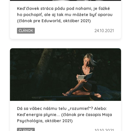
Keď človek stráca pôdu pod nohami, je ťažké
ho pochopiť, ale aj tak mu môžete byť oporou
(článok pre Eduworld, október 2021)
24.10.2021
ČLÁNOK
Dá sa vôbec nášmu telu „rozumieť“? Alebo:
Keď energia plynie... (článok pre časopis Moja
Psychológia, október 2021)
10.10.2021
ČLÁNOK