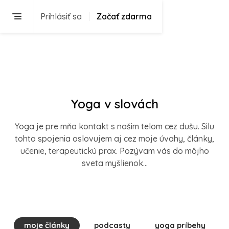
Prihlásiť sa
Začať zdarma
Yoga v slovách
Yoga je pre mňa kontakt s našim telom cez dušu. Silu
tohto spojenia oslovujem aj cez moje úvahy, články,
učenie, terapeutickú prax. Pozývam vás do môjho
sveta myšlienok...
moje články
podcasty
yoga príbehy