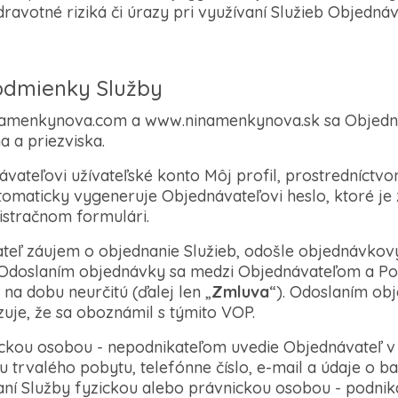
avotné riziká či úrazy pri využívaní Služieb Objedná
odmienky Služby
amenkynova.com a www.ninamenkynova.sk sa Objednáv
 a priezviska.
návateľovi užívateľské konto Môj profil, prostredníct
tomaticky vygeneruje Objednávateľovi heslo, ktoré je
istračnom formulári.
teľ záujem o objednanie Služieb, odošle objednávkov
. Odoslaním objednávky sa medzi Objednávateľom a P
na dobu neurčitú (ďalej len „
Zmluva
“). Odoslaním o
uje, že sa oboznámil s týmito VOP.
yzickou osobou - nepodnikateľom uvedie Objednávateľ
u trvalého pobytu, telefónne číslo, e-mail a údaje o b
aní Služby fyzickou alebo právnickou osobou - podni