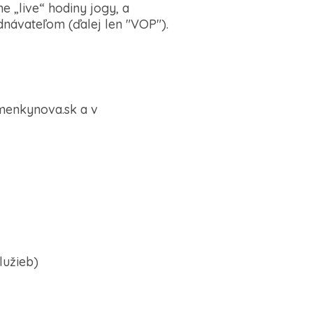
e „live“ hodiny jogy, a
návateľom (ďalej len "VOP").
menkynova.sk a v
lužieb)