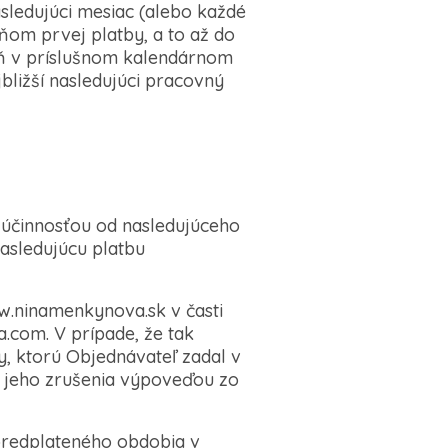
sledujúci mesiac (alebo každé
om prvej platby, a to až do
ň v príslušnom kalendárnom
bližší nasledujúci pracovný
účinnosťou od nasledujúceho
asledujúcu platbu
.ninamenkynova.sk v časti
.com. V prípade, že tak
y, ktorú Objednávateľ zadal v
 jeho zrušenia výpoveďou zo
predplateného obdobia v