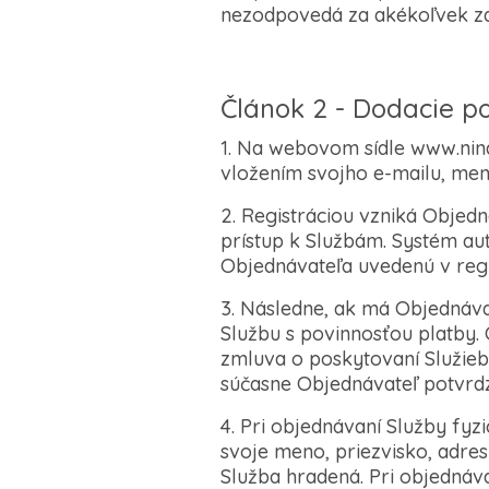
nezodpovedá za akékoľvek zdr
Článok 2 - Dodacie p
1. Na webovom sídle www.nin
vložením svojho e-mailu, mena
2. Registráciou vzniká Objed
prístup k Službám. Systém au
Objednávateľa uvedenú v reg
3. Následne, ak má Objednáva
Službu s povinnosťou platby
zmluva o poskytovaní Služieb 
súčasne Objednávateľ potvrdz
4. Pri objednávaní Služby f
svoje meno, priezvisko, adres
Služba hradená. Pri objednáv