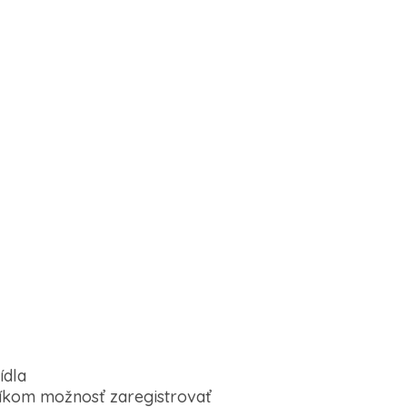
a
y
ídla
íkom možnosť zaregistrovať