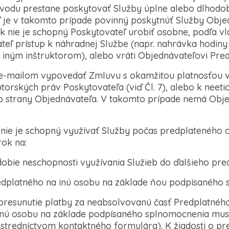
ôvodu prestane poskytovať Služby úplne alebo dlhodo
ľ je v takomto prípade povinný poskytnúť Služby Obje
k nie je schopný Poskytovateľ urobiť osobne, podľa v
ľ prístup k náhradnej Službe (napr. nahrávka hodiny 
s iným inštruktorom), alebo vráti Objednávateľovi Pred
 e-mailom vypovedať Zmluvu s okamžitou platnosťou v 
torských práv Poskytovateľa (viď Čl. 7), alebo k neet
 strany Objednávateľa. V takomto prípade nemá Obje
ľ nie je schopný využívať Služby počas predplateného
ok na:
obie neschopnosti využívania Služieb do ďalšieho pre
edplatného na inú osobu na základe ňou podpísaného 
presunutie platby za neabsolvovanú časť Predplatnéh
inú osobu na základe podpísaného splnomocnenia musí
tredníctvom kontaktného formulára). K žiadosti o pr