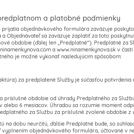
 predplatnom a platobné podmienky
m prijatia objednávkového formulára zaväzuje poskyt
a Objednávateľ sa zaväzuje zaplatiť za toto poskytnu
ové obdobie (ďalej len „Predplatné“). Predplatné za S
inamenkynova.com a www.ninamenkynova.sk v časti C
tného je možné vykonať nasledujúcim spôsobom:
faktúra) za predplatené Služby je súčasťou potvrdenia
na príslušné obdobie od úhrady Predplatného za Službu
ov alebo 6 mesiacov. Úhradou sa rozumie moment odp
redplatného za Službu za príslušné zvolené obdobie z 
tú na dobu neurčitú, ďalšie Predplatné bude, so súhla
ľ vyplnením objednávkového formulára, účtované v n