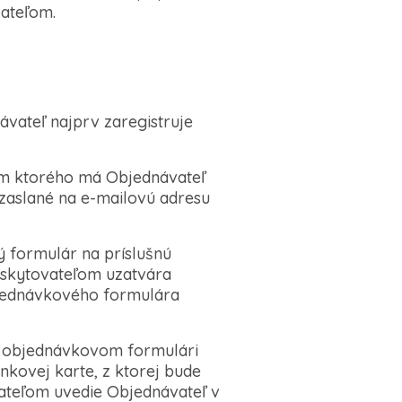
vateľom.
ateľ najprv zaregistruje
vom ktorého má Objednávateľ
 zaslané na e-mailovú adresu
ý formulár na príslušnú
oskytovateľom uzatvára
bjednávkového formulára
 v objednávkovom formulári
ankovej karte, z ktorej bude
kateľom uvedie Objednávateľ v