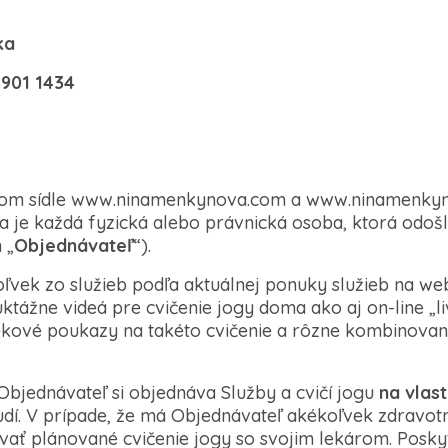
ka
4901 1434
om sídle www.ninamenkynova.com a www.ninamenkyno
 je každá fyzická alebo právnická osoba, ktorá odošl
 „
Objednávateľ
“).
oľvek zo služieb podľa aktuálnej ponuky služieb na w
ktážne videá pre cvičenie jogy doma ako aj on-line „li
čekové poukazy na takéto cvičenie a rôzne kombinované
 Objednávateľ si objednáva Služby a cvičí jogu
na vlast
udí. V prípade, že má Objednávateľ akékoľvek zdravot
ať plánované cvičenie jogy so svojim lekárom. Posky