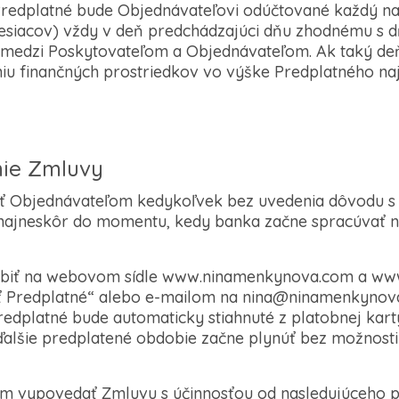
redplatné bude Objednávateľovi odúčtované každý na
siacov) vždy v deň predchádzajúci dňu zhodnému s dň
medzi Poskytovateľom a Objednávateľom. Ak taký de
aniu finančných prostriedkov vo výške Predplatného naj
nie Zmluvy
ť Objednávateľom kedykoľvek bez uvedenia dôvodu s 
 najneskôr do momentu, kedy banka začne spracúvať n
obiť na webovom sídle www.ninamenkynova.com a www
šiť Predplatné“ alebo e-mailom na nina@ninamenkynova
redplatné bude automaticky stiahnuté z platobnej kart
alšie predplatené obdobie začne plynúť bez možnosti
om vypovedať Zmluvu s účinnosťou od nasledujúceho 