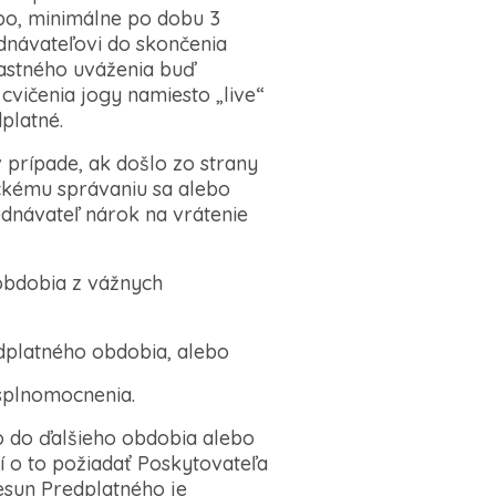
bo, minimálne po dobu 3
dnávateľovi do skončenia
lastného uváženia buď
cvičenia jogy namiesto „live“
platné.
prípade, ak došlo zo strany
ickému správaniu sa alebo
dnávateľ nárok na vrátenie
 obdobia z vážnych
dplatného obdobia, alebo
splnomocnenia.
o do ďalšieho obdobia alebo
 o to požiadať Poskytovateľa
esun Predplatného je