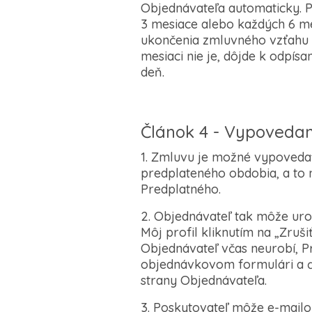
Objednávateľa automaticky. P
3 mesiace alebo každých 6 me
ukončenia zmluvného vzťahu 
mesiaci nie je, dôjde k odpís
deň.
Článok 4 - Vypoveda
1. Zmluvu je možné vypoveda
predplateného obdobia, a to
Predplatného.
2. Objednávateľ tak môže ur
Môj profil kliknutím na „Zru
Objednávateľ včas neurobí, P
objednávkovom formulári a ď
strany Objednávateľa.
3. Poskytovateľ môže e-mail