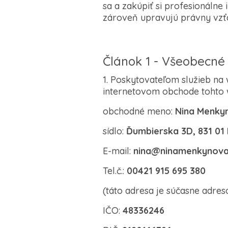
sa a zakúpiť si profesionálne 
zároveň upravujú právny vzťa
Článok 1 - Všeobecné
1. Poskytovateľom služieb 
internetovom obchode tohto w
obchodné meno:
Nina Menkyn
sídlo:
Ďumbierska 3D, 831 01 
E-mail:
nina@ninamenkynov
Tel.č.:
00421 915 695 380
(táto adresa je súčasne adres
IČO:
48336246