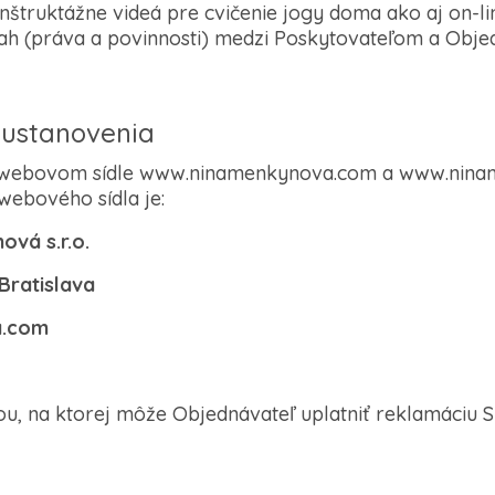
inštruktážne videá pre cvičenie jogy doma ako aj on-lin
h (práva a povinnosti) medzi Poskytovateľom a Objed
 ustanovenia
na webovom sídle www.ninamenkynova.com a www.nina
ebového sídla je:
ová s.r.o.
Bratislava
a.com
ou, na ktorej môže Objednávateľ uplatniť reklamáciu S