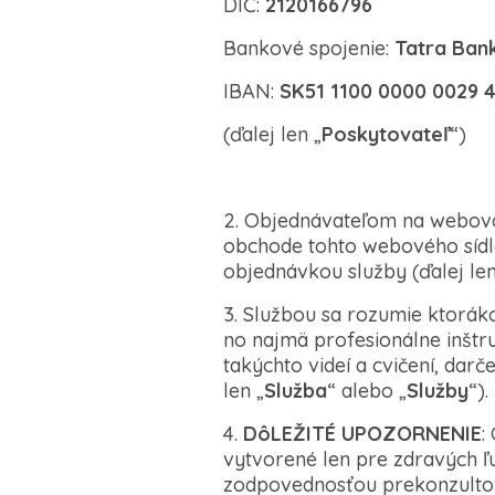
DIČ:
2120166796
Bankové spojenie:
Tatra Ban
IBAN:
SK51 1100 0000 0029 
(ďalej len „
Poskytovateľ
“)
2. Objednávateľom na webov
obchode tohto webového sídla
objednávkou služby (ďalej len
3. Službou sa rozumie ktorák
no najmä profesionálne inštru
takýchto videí a cvičení, dar
len „
Služba
“ alebo „
Služby
“).
4.
DôLEŽITÉ UPOZORNENIE
:
vytvorené len pre zdravých ľ
zodpovednosťou prekonzultov