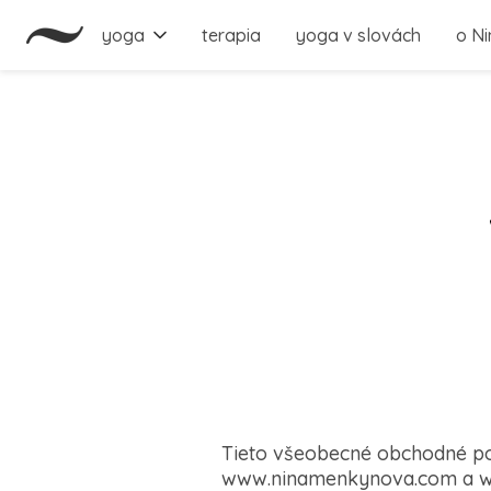
yoga
terapia
yoga v slovách
o Ni
Tieto všeobecné obchodné p
www.ninamenkynova.com a ww