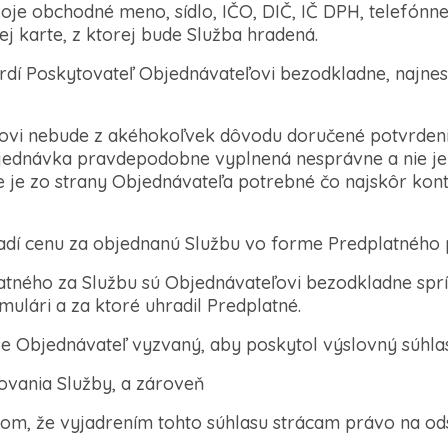
e obchodné meno, sídlo, IČO, DIČ, IČ DPH, telefónne č
j karte, z ktorej bude Služba hradená.
vrdí Poskytovateľ Objednávateľovi bezodkladne, najnes
ľovi nebude z akéhokoľvek dôvodu doručené potvrdenie
bjednávka pravdepodobne vyplnená nesprávne a nie j
 je zo strany Objednávateľa potrebné čo najskôr kon
adí cenu za objednanú Službu vo forme Predplatného p
latného za Službu sú Objednávateľovi bezodkladne sprí
ulári a za ktoré uhradil Predplatné.
 je Objednávateľ vyzvaný, aby poskytol výslovný súhla
tovania Služby, a zároveň
tom, že vyjadrením tohto súhlasu strácam právo na od