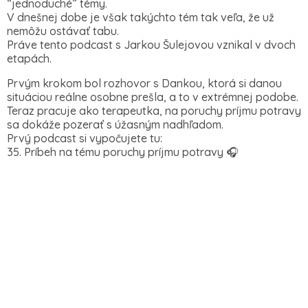
“jednoduché” témy.
V dnešnej dobe je však takýchto tém tak veľa, že už
nemôžu ostávať tabu.
Práve tento podcast s Jarkou Šulejovou vznikal v dvoch
etapách.
Prvým krokom bol rozhovor s Dankou, ktorá si danou
situáciou reálne osobne prešla, a to v extrémnej podobe.
Teraz pracuje ako terapeutka, na poruchy príjmu potravy
sa dokáže pozerať s úžasným nadhľadom.
Prvý podcast si vypočujete tu:
35.⁠ ⁠Príbeh na tému poruchy príjmu potravy 🎧