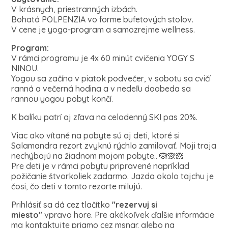
V krásnych, priestranných izbách.
Bohatá POLPENZIA vo forme bufetových stolov.
V cene je yoga-program a samozrejme wellness.
Program:
V rámci programu je 4x 60 minút cvičenia YOGY S
NINOU.
Yogou sa začína v piatok podvečer, v sobotu sa cvičí
ranná a večerná hodina a v nedeľu doobeda sa
rannou yogou pobyt končí.
K balíku patrí aj zľava na celodenný SKI pas 20%.
Viac ako vítané na pobyte sú aj deti, ktoré si
Salamandra rezort zvyknú rýchlo zamilovať. Moji traja
nechýbajú na žiadnom mojom pobyte.. 🙉🙊🙈
Pre deti je v rámci pobytu pripravené napríklad
požičanie štvorkoliek zadarmo. Jazda okolo tajchu je
čosi, čo deti v tomto rezorte milujú.
Prihlásiť sa dá cez tlačítko
"rezervuj si
miesto"
vpravo hore. Pre akékoľvek ďalšie informácie
ma kontaktujte priamo cez msngr. alebo na