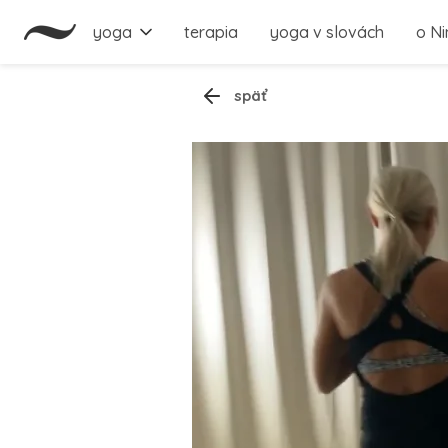
yoga
terapia
yoga v slovách
o Ni
späť