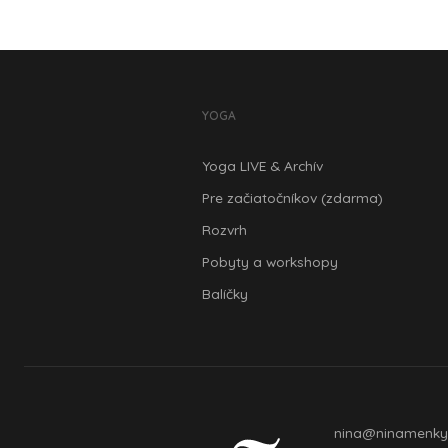
YOGA
Yoga LIVE & Archív
Pre začiatočníkov (zdarma)
Rozvrh
Pobyty a workshopy
Balíčky
nina@ninamenky