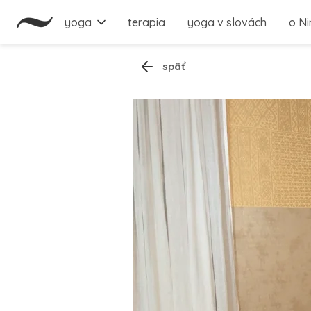
yoga
terapia
yoga v slovách
o Ni
späť