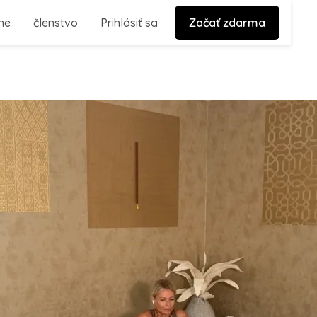
ne
členstvo
Prihlásiť sa
Začať zdarma