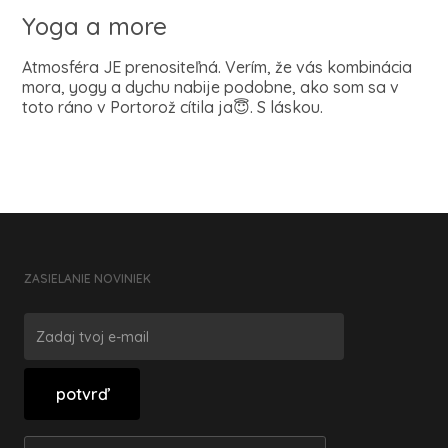
Yoga a more
Atmosféra JE prenositeľná. Verím, že vás kombinácia
mora, yogy a dychu nabije podobne, ako som sa v
toto ráno v Portorož cítila ja😇. S láskou.
ZASIELANIE NOVINIEK