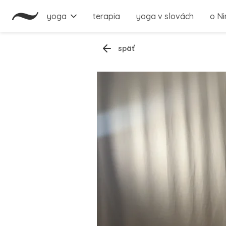
yoga
terapia
yoga v slovách
o Ni
späť