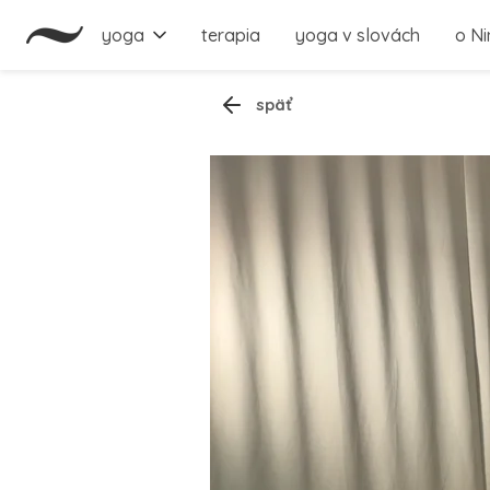
yoga
terapia
yoga v slovách
o Ni
späť